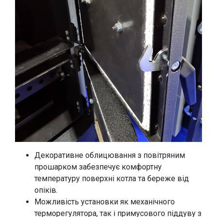
Декоративне облицювання з повітряним
прошарком забезпечує комфортну
температуру поверхні котла та береже від
опіків.
Можливість установки як механічного
терморегулятора, так і примусового піддуву з