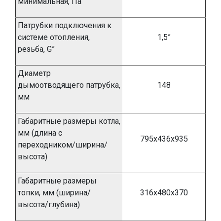
минимальная, Па
Патрубки подключения к
системе отопления,
1,5
”
резьба,
G”
Диаметр
дымоотводящего патрубка,
148
мм
Габаритные размеры котла,
мм
(длина с
795х436х935
переходником/ширина/
высота)
Габаритные размеры
топки, мм
(
ширина/
316х480х370
высота/глубина)