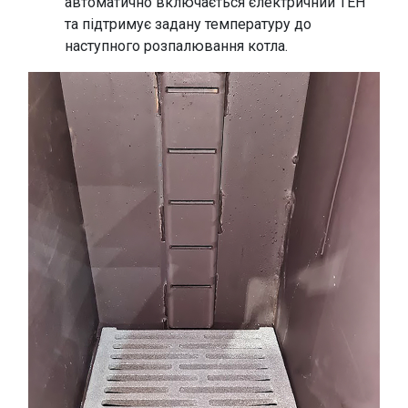
автоматично включається єлектричний ТЕН
та підтримує задану температуру до
наступного розпалювання котла.