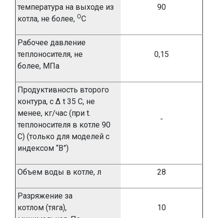
температура на выходе из
90
О
котла, не более,
С
Рабочее давление
теплоносителя, не
0,
1
5
более, МПа
Продуктивность второго
контура, с
Δ t 35 С, не
менее, кг/час (при t.
-
теплоносителя в котле 90
С)
(только для моделей с
индексом “В”)
Объем воды в котле, л
28
Разряжение за
котлом (тяга),
10