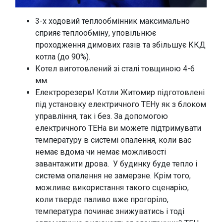
3-х ходовий теплообмінник максимально
сприяє теплообміну, уповільнює
проходження димових газів та збільшує ККД
котла (до 90%).
Котел виготовлений зі сталі товщиною 4-6
мм.
Електрорезерв! Котли Житомир підготовлені
під установку електричного ТЕНу як з блоком
управління, так і без. За допомогою
електричного ТЕНа ви можете підтримувати
температуру в системі опалення, коли вас
немає вдома чи немає можливості
завантажити дрова. У будинку буде тепло і
система опалення не замерзне. Крім того,
можливе використання такого сценарію,
коли тверде паливо вже прогоріло,
температура починає знижуватись і тоді