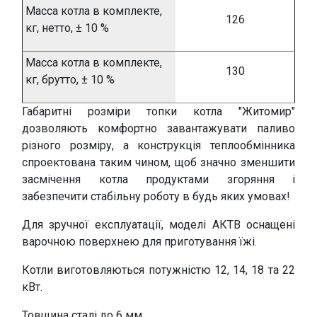
Масса котла в комплекте,
126
кг, нетто, ± 10 %
Масса котла в комплекте,
130
кг, брутто, ± 10 %
Габаритні розміри топки котла "Житомир"
дозволяють комфортно завантажувати паливо
різного розміру, а конструкція теплообмінника
спроектована таким чином, щоб значно зменшити
засмічення котла продуктами згоряння і
забезпечити стабільну роботу в будь яких умовах!
Для зручної експлуатації, моделі АКТВ оснащені
варочною поверхнею для приготування їжі.
Котли виготовляються потужністю 12, 14, 18 та 22
кВт.
Товщина сталі до 6 мм