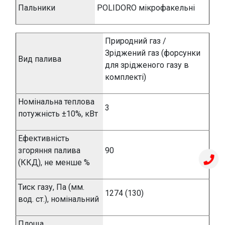
Пальники
POLIDORO мікрофакельні
Природний газ /
Зріджений газ (форсунки
Вид палива
для зрідженого газу в
комплекті)
Номінальна теплова
3
потужність ±10%, кВт
Ефективність
згоряння палива
90
(ККД), не менше %
Тиск газу, Па (мм.
1274 (130)
вод. ст.), номінальний
Площа