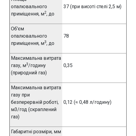
опалювального
37 (при висоті стелі 2,5 м)
2
приміщення, м
, до
Об'єм
опалювального
78
3
приміщення, м
, до
Максимальна витрата
3
газу, м
/годину
0,35
(природний газ)
Максимальна витрата
газу при
безперервній роботі,
0,12 (≈ 0,48 л/годину)
м3/год (скраплений
газ)
Габаритні розміри, мм