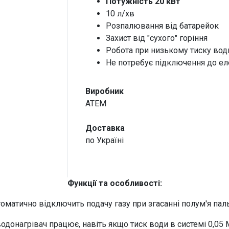
Потужність 20 кВт
10 л/хв
Розпалювання від батарейок
Захист від "сухого" горіння
Робота при низькому тиску води
Не потребує підключення до е
Виробник
ATEM
Доставка
по Україні
Функції та особливості:
томатично відключить подачу газу при згасанні полум'я пал
одонагрівач працює, навіть якщо тиск води в системі 0,05 