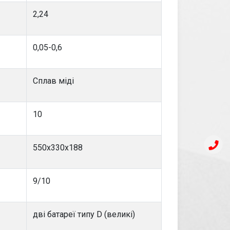
2,24
0,05-0,6
Сплав міді
10
550х330х188
9/10
дві батареї типу D (великі)