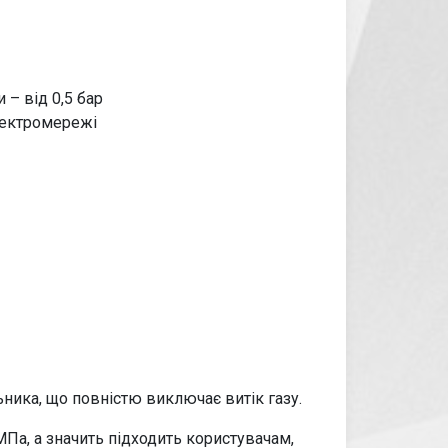
 – від 0,5 бар
лектромережі
ьника, що повністю виключає витік газу.
МПа, а значить підходить користувачам,