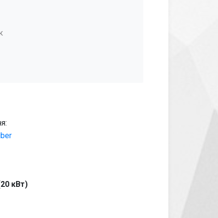
к
я:
iber
20 кВт)