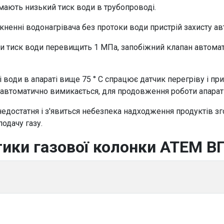
 мають низький тиск води в трубопроводі.
кненні водонагрівача без протоки води пристрій захисту а
ки тиск води перевищить 1 МПа, запобіжний клапан автома
і води в апараті вище 75 ° С спрацює датчик перегріву і пр
 автоматично вимикається, для продовження роботи апарат
недостатня і з'явиться небезпека надходження продуктів з
одачу газу.
тики газової колонки АТЕМ В