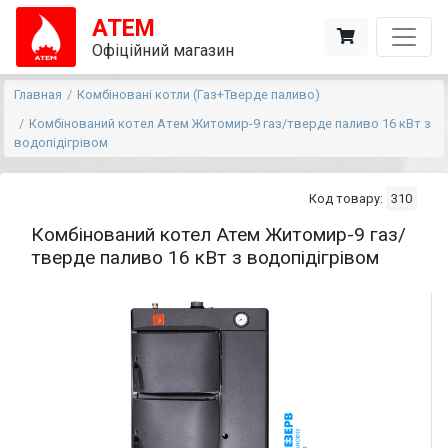
АТЕМ
Офіційний магазин
Главная
Комбіновані котли (Газ+Тверде паливо)
Комбінований котел Атем Житомир-9 газ/тверде паливо 16 кВт з
водопідігрівом
Код товару:
310
Комбінований котел Атем Житомир-9 газ/
тверде паливо 16 кВт з водопідігрівом