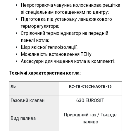
Непрогораюча чавунна колосникова решітка
зі спеціальним потовщенням по центру;
Підготовка під установку ланцюжкового
терморегулятора;
Стрілочний термоіндикатор на передній
панелі котла;
Шар якісної теплоізоляції;
Можливість встановлення ТЕНу
Аксесуари для чищення котла в комплекті;
Т
ехнічні характеристики котла:
ль
КС-ГВ-016СН/АОТВ-16
Газовий клапан
630
EUROSIT
Природний газ / Тверде
Вид палива
паливо