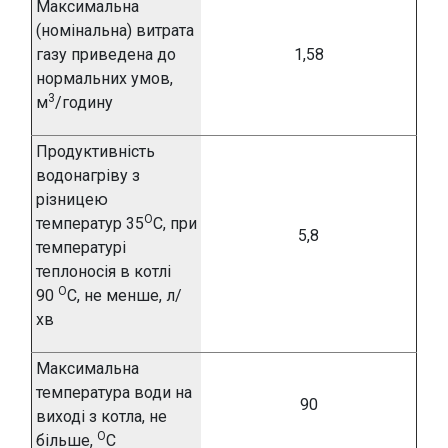
Максимальна
(номінальна) витрата
газу приведена до
1,58
нормальних умов,
3
м
/годину
Продуктивність
водонагріву з
різницею
О
температур
3
5
С
, при
5,8
температурі
теплоносія в котлі
О
90
С,
не менше, л/
хв
Максимальна
температура води на
90
виході з котла, не
О
більше,
С