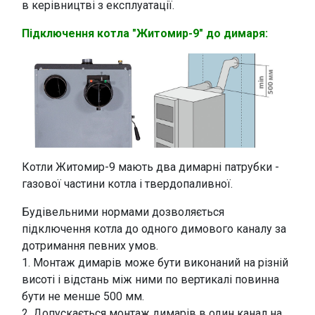
в керівництві з експлуатації.
Підключення котла "Житомир-9" до димаря:
Котли Житомир-9 мають два димарні патрубки -
газової частини котла і твердопаливної.
Будівельними нормами дозволяється
підключення котла до одного димового каналу за
дотримання певних умов.
1. Монтаж димарів може бути виконаний на різній
висоті і відстань між ними по вертикалі повинна
бути не менше 500 мм.
2. Допускається монтаж димарів в один канал на