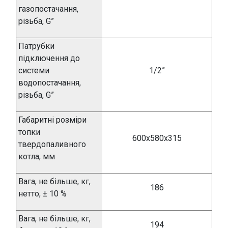
газопостачання,
різьба,
G”
Патрубки
підключення до
системи
1/2”
водопостачання,
різьба,
G”
Габаритні розміри
топки
600х580х315
твердопаливного
котла, мм
Вага, не більше, кг,
186
нетто,
±
10 %
Вага, не більше, кг,
194