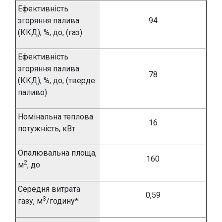
Ефективність
згоряння палива
94
(ККД), %, д
о, (газ)
Ефективність
згоряння палива
78
(ККД), %, д
о, (тверде
паливо)
Номінальна теплова
16
потужність, кВт
Опалювальна площа,
160
2
м
, до
Середня
витрата
0,59
3
газу, м
/годину*