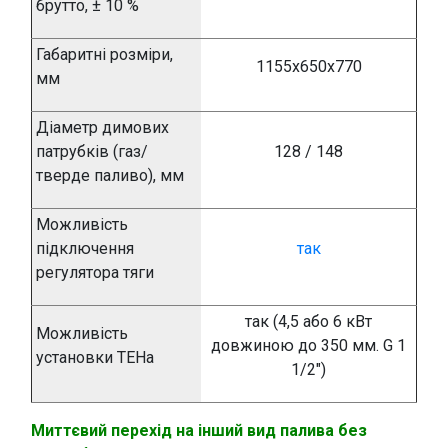
брутто,
±
10 %
Габаритні розміри,
1155х650х770
мм
Діаметр димових
патрубків (газ/
128 / 148
тверде паливо), мм
Можливість
підключення
так
регулятора тяги
так (4,5 або 6 кВт
Можливість
довжиною до 350 мм. G 1
установки ТЕНа
1/2")
Миттєвий перехід на інший вид палива без