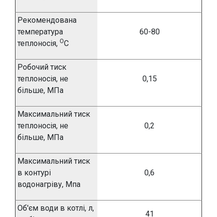
Рекомендована
температура
60-80
О
теплоносія,
С
Робочий тиск
теплоносія, не
0,
15
більше, МПа
Максимальний
тиск
теплоносія, не
0,2
більше, МПа
Максимальний тиск
в контурі
0,
6
водонагріву,
Мпа
Об
'
єм води в котлі, л,
41