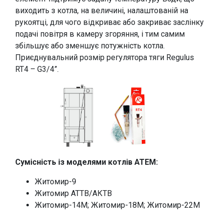
виходить з котла, на величині, налаштованій на
рукоятці, для чого відкриває або закриває заслінку
подачі повітря в камеру згоряння, і тим самим
збільшує або зменшує потужність котла.
Приєднувальний розмір регулятора тяги Regulus
RT4 – G3/4”.
Сумісність із моделями котлів АТЕМ:
Житомир-9
Житомир АТТВ/АКТВ
Житомир-14М; Житомир-18М; Житомир-22М