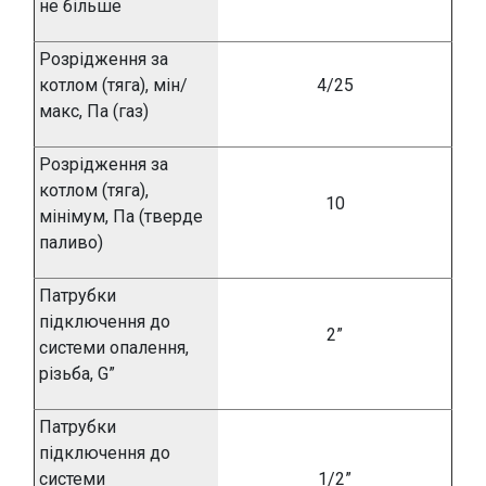
не більше
Розрідження за
котлом (тяга), мін/
4/25
макс, Па (газ)
Розрідження за
котлом (тяга),
10
мінімум, Па (тверде
паливо)
Патрубки
підключення до
2”
системи опалення,
різьба,
G”
Патрубки
підключення до
системи
1/2”