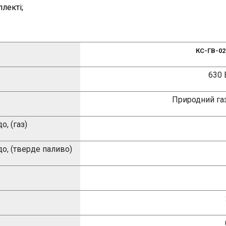
лекті;
КС-ГВ-0
630
Природний га
д
о, (газ)
д
о, (тверде паливо)