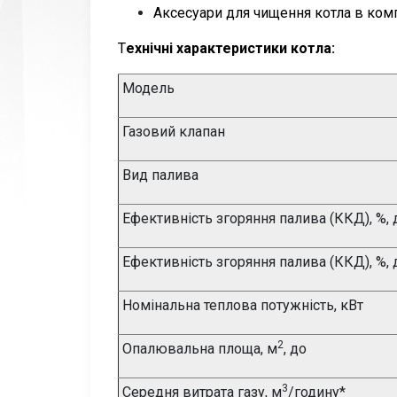
Аксесуари для чищення котла в комп
Т
ехнічні характеристики котла:
Модель
Газовий клапан
Вид палива
Ефективність згоряння палива (ККД), %, 
Ефективність згоряння палива (ККД), %, 
Номінальна теплова потужність, кВт
2
Опалювальна площа, м
, до
3
Середня
витрата газу, м
/годину*