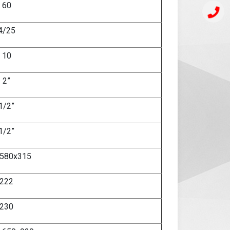
60
4/25
10
2”
1/2”
1/2”
580х315
222
230