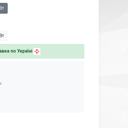
Вт
Вт
вка по Україні
к