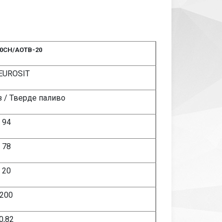
20СН/АОТВ-20
EUROSIT
з / Тверде паливо
94
78
20
200
0,82