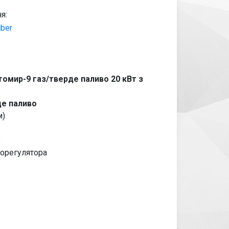
я:
iber
омир-9 газ/тверде паливо 20 кВт з
де паливо
м)
у
орегулятора