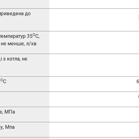
 приведена до
О
 температур
3
5
С
,
не менше, л/хв
 з котла, не
О
С
6
ше, МПа
у,
Мпа