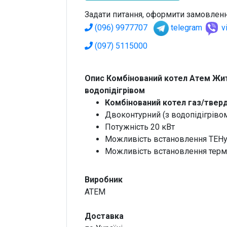
Задати питання, оформити замовленн
(096) 9977707
telegram
v
(097) 5115000
Опис Комбінований котел Атем Жит
водопідігрівом
Комбінований котел газ/твер
Двоконтурний (з водопідігріво
Потужність 20 кВт
Можливість встановлення ТЕН
Можливість встановлення терм
Виробник
ATEM
Доставка