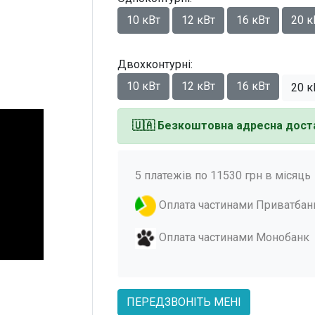
10 кВт
12 кВт
16 кВт
20 к
Двохконтурні:
10 кВт
12 кВт
16 кВт
20 к
🇺🇦
Безкоштовна адресна доста
5 платежів по 11530 грн в місяць
Оплата частинами Приватбан
Оплата частинами Монобанк
ПЕРЕДЗВОНІТЬ МЕНІ