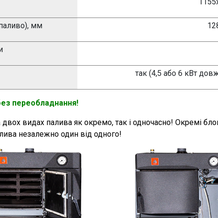
1155
паливо), мм
12
и
так (4,5 або 6 кВт дов
без переобладнання!
двох видах палива як окремо, так і одночасно! Окремі бло
лива незалежно один від одного!