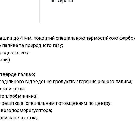
по Україні
товшки до 4 мм, покритий спеціальною термостійкою фарбо
 палива та природного газу;
родного газу;
алія)
 тверде паливо;
оздільного відведення продуктів згоряння різного палива;
тини котла;
теплообмінника;
решітка зі спеціальним потовщенням по центру;
вого терморегулятора;
ій панелі котла;