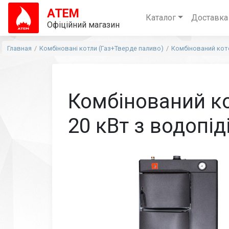
АТЕМ
Каталог
Доставка
Офіційний магазин
Главная
Комбіновані котли (Газ+Тверде паливо)
Комбінований кот
Комбінований к
20 кВт з водопід