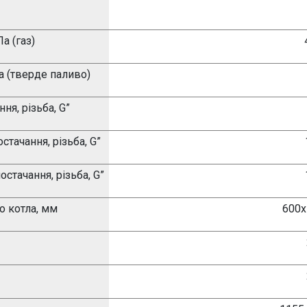
а (газ)
Па (тверде паливо)
ня, різьба,
G”
тачання, різьба,
G”
стачання, різьба,
G”
о котла, мм
600х