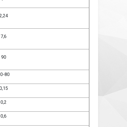
2,24
7,6
90
0-80
0,
15
0,2
0,
6