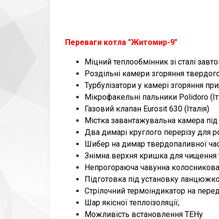
Переваги котла "Житомир-9"
Міцний теплообмінник зі сталі зав
Роздільні камери згоряння твердого
Турбулізатори у камері згоряння при
Мікрофакельні пальники Polidoro (Іт
Газовий клапан Eurosit 630 (Італія)
Містка завантажувальна камера під
Два димарі круглого перерізу для р
Шибер на димар твердопаливної час
Знімна верхня кришка для чищення 
Непрогораюча чавунна колосникова 
Підготовка під установку ланцюжко
Стрілочний термоіндикатор на передн
Шар якісної теплоізоляції;
Можливість встановлення ТЕНу