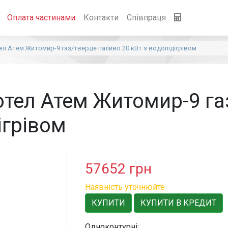
Оплата частинами
Контакти
Співпраця
ел Атем Житомир-9 газ/тверде паливо 20 кВт з водопідігрівом
отел Атем Житомир-9 га
ігрівом
57652
грн
Наявність уточнюйте
КУПИТИ
КУПИТИ В КРЕДИТ
Одноконтурні: