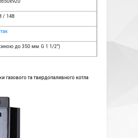
х650х920
8 / 148
так
жиною до 350 мм. G 1 1/2")
ки газового та твердопаливного котла