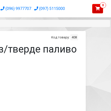
0
(096) 9977707
(097) 5115000
Код товару:
408
з/тверде паливо