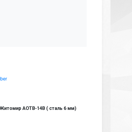
iber
Житомир АОТВ-14В ( сталь 6 мм)