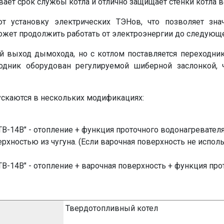
ет срок службы котла и отлично защищает стенки котла 
 установку электрических ТЭНов, что позволяет знач
может продолжить работать от электроэнергии до следующ
й выход дымохода, но с котлом поставляется переходни
дник оборудован регулируемой шиберной заслонкой, ч
скаются в нескольких модификациях:
ТВ-14В" - отопление + функция проточного водонагревател
рхностью из чугуна. (Если варочная поверхность не испол
ТВ-14В" - отопление + варочная поверхность +
функция про
Твердотопливный котел