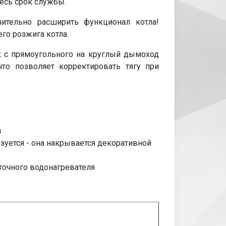
весь срок службы.
ительно расширить функционал котла!
его розжига котла.
к с прямоугольного на круглый дымоход
то позволяет корректировать тягу при
я
ьзуется - она накрывается декоративной
точного водо
нагревателя