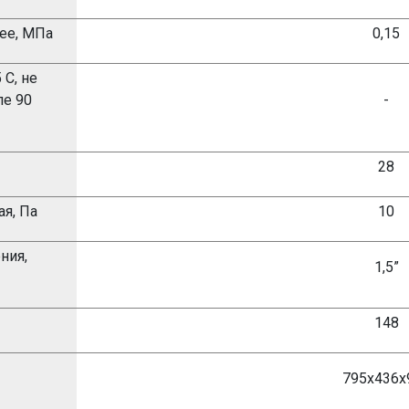
лее, МПа
0,
1
5
5 С, не
ле 90
-
28
ая, Па
10
ния,
1,5
”
148
795х436х