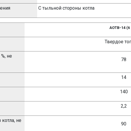
ления
С тыльной стороны котла
АОТВ-14 (6
Твердое то
 %,
не
78
14
140
2,2
котла, не
90