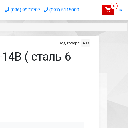
0
(096) 9977707
(097) 5115000
ua
Код товара:
409
4В ( сталь 6