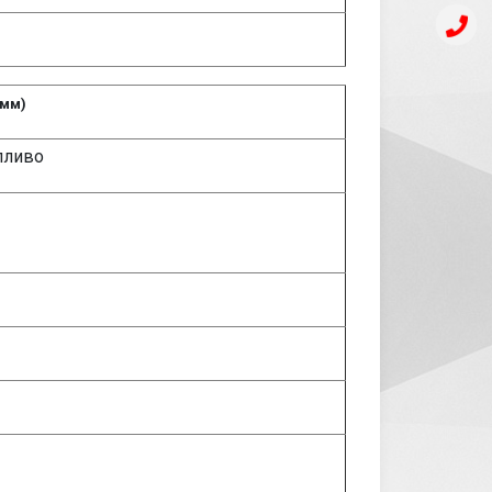
 мм)
пливо