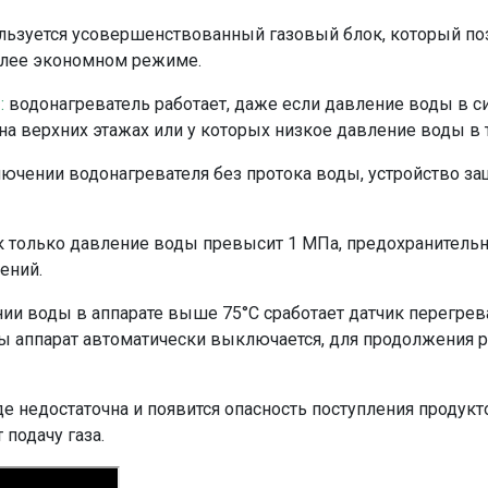
ользуется усовершенствованный газовый блок, который по
олее экономном режиме.
ы
:
водонагреватель работает, даже если давление воды в сис
а верхних этажах или у которых низкое давление воды в 
лючении водонагревателя без протока воды, устройство з
к только давление воды превысит 1 МПа, предохранитель
ений.
ии воды в аппарате выше 75°С сработает датчик перегрева 
ы аппарат автоматически выключается, для продолжения 
е недостаточна и появится опасность поступления продукт
подачу газа.