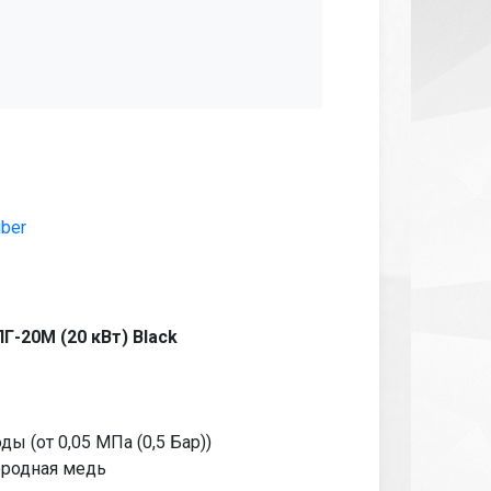
iber
-20М (20 кВт) Black
ы (от 0,05 МПа (0,5 Бар))
ородная медь