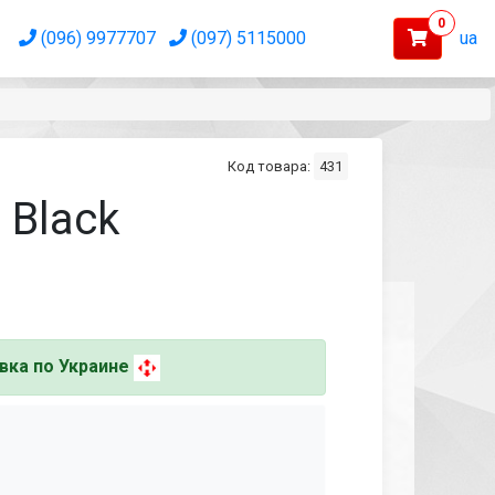
0
(096) 9977707
(097) 5115000
ua
Код товара:
431
 Black
вка по Украине