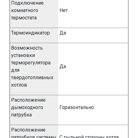
Подключение
комнатного
Нет
термостата
Термоиндикатор
Да
Возможность
установки
терморегулятора
Да
для
твердотопливных
котлов
Расположение
дымоходного
Горизонтально
патрубка
Расположение
патрубков системы
С тыльной стороны котла