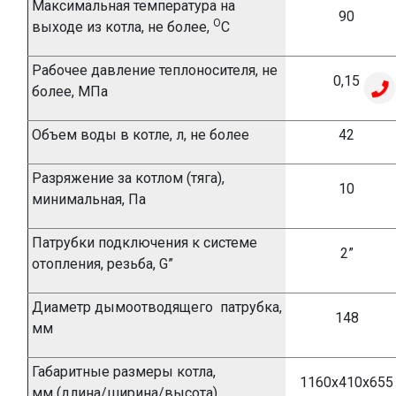
Максимальная температура на
90
О
выходе из котла, не более,
С
Рабочее давление теплоносителя, не
0,
1
5
более, МПа
Объем воды в котле, л, не более
42
Разряжение за котлом (тяга),
10
минимальная, Па
Патрубки подключения к системе
2
”
отопления, резьба,
G”
Диаметр
дымоотводящего
патрубка,
148
мм
Габаритные размеры котла,
1160х410х655
мм
(длина/ширина/высота)