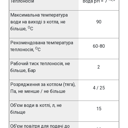
Теплоносій
Вода
pH = 7
Максимальна температура
води на виході з котла, не
90
О
більше,
С
Рекомендована температура
60-80
О
теплоносія,
С
Рабочий тиск теплоносія, не
2
більше,
Бар
Розрядження за котлом (тяга),
4 / 25
Па, не менше / не більше
Об'є
м води в котлі, л, не
15
більще
Об'є
м
повітря для подачі до