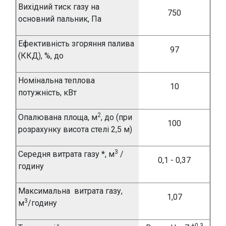
Вихідний тиск газу на
750
основний пальник, Па
Ефективність згоряння палива
97
(ККД), %, до
Номінальна теплова
10
потужність, кВт
2
Опалювана площа, м
, до (при
100
розрахунку висота стелі 2,5 м)
3
Середня витрата газу *, м
/
0,1 - 0,37
годину
Максимальна витрата газу,
1,07
3
м
/годину
+0,3