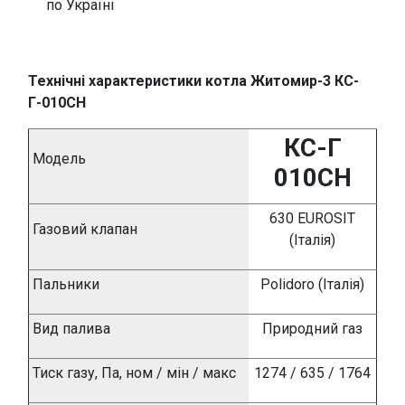
по Україні
Технічні характеристики котла Житомир-3 КС-
Г-010СН
К
С-Г
Модель
010СН
630
EUROSIT
Газовий клапан
(Італія)
Пальники
Polidoro (Італія)
Вид палива
Природний газ
Тиск газу, Па, ном / мін / макс
1274 / 635 / 1764