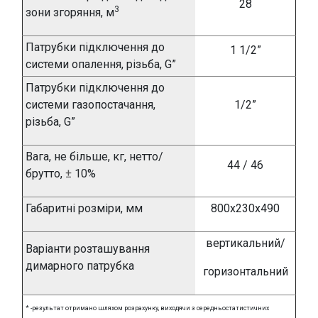
28
3
зони згоряння, м
Патрубки підключення до
1 1/2”
системи опалення, різьба,
G”
Патрубки підключення до
системи
газопостачання,
1/2”
різьба,
G”
Вага, не більше, кг, нетто/
44 / 46
брутто,
±
10%
Габаритні розміри, мм
800х230х490
вертикальний/
Варіанти розташування
димарного патрубка
горизонтальний
*
-результат отримано шляхом розрахунку, виходячи з середньостатистичних