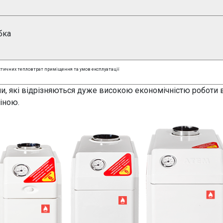
бка
стичних тепловтрат приміщення та умов експлуатації
тли, які відрізняються дуже високою економічністю роботи
іною.