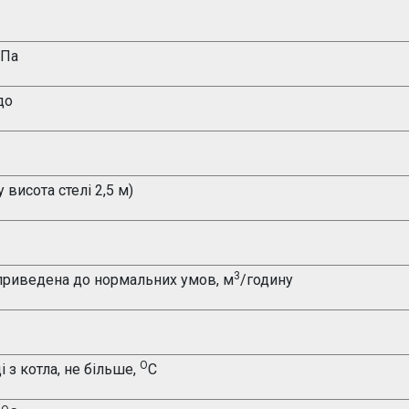
 Па
до
 висота стелі 2,5 м)
3
 приведена до нормальних умов, м
/годину
О
з котла, не більше,
С