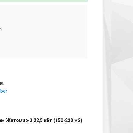
к
я:
iber
м Житомир-3 22,5 кВт (150-220 м2)