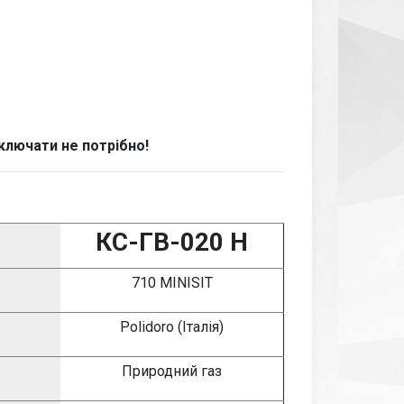
ключати не потрібно!
К
С-ГВ-020 Н
710 MINISIT
Polidoro (Італія)
Природний газ