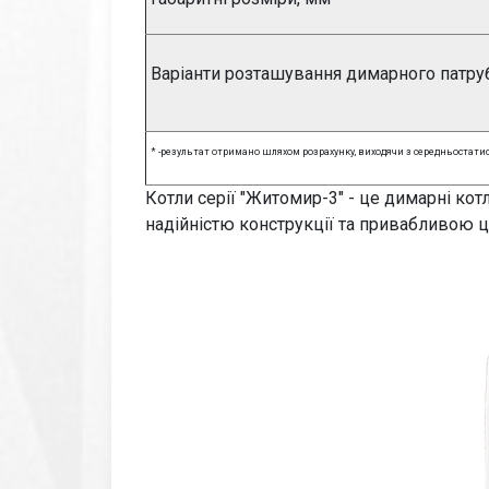
Варіанти розташування димарного патру
*
-результат отримано шляхом розрахунку, виходячи з середньостати
Котли серії "Житомир-3" - це димарні ко
надійністю конструкції та привабливою ц