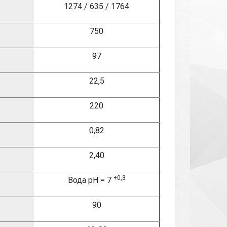
1274 / 635 / 1764
750
97
22,5
220
0,82
2,40
+0,3
Вода
pH = 7
90