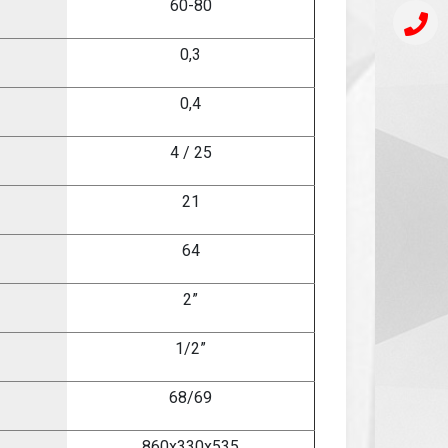
60-80
0,3
0,4
4 / 25
21
64
2”
1/2”
68/69
860
х3
30
х535