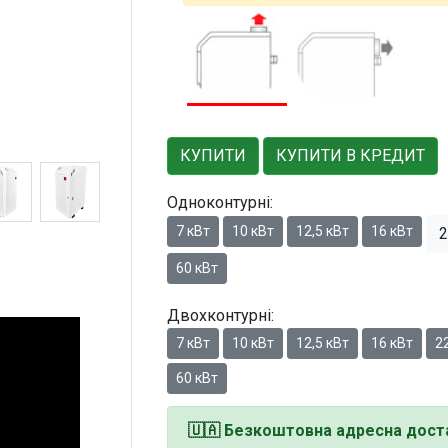
КУПИТИ
КУПИТИ В КРЕДИТ
Одноконтурні:
7 кВт
10 кВт
12,5 кВт
16 кВт
2
60 кВт
Двохконтурні:
7 кВт
10 кВт
12,5 кВт
16 кВт
22
60 кВт
🇺🇦
Безкоштовна адресна доста