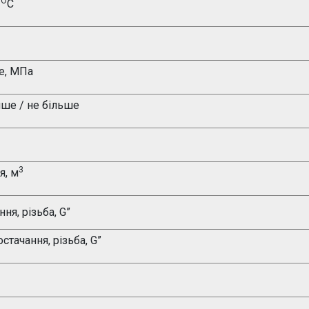
О
С
е, МПа
нше / не більше
3
я, м
ня, різьба,
G”
стачання, різьба,
G”