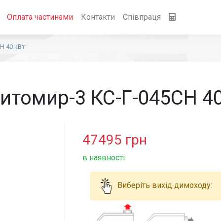
Оплата частинами
Контакти
Співпраця
Н 40 кВт
итомир-3 КС-Г-045СН 40
47495
грн
в наявності
Виберіть вихід димоходу: