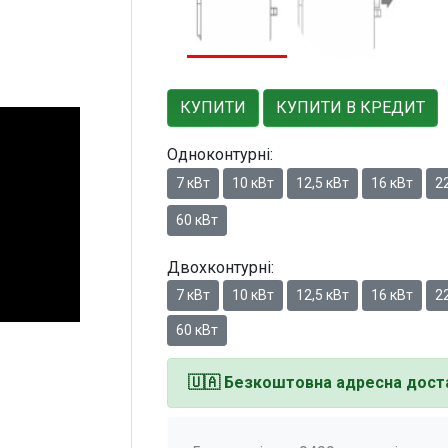
КУПИТИ
КУПИТИ В КРЕДИТ
Одноконтурні:
7 кВт
10 кВт
12,5 кВт
16 кВт
22
60 кВт
Двохконтурні:
7 кВт
10 кВт
12,5 кВт
16 кВт
22
60 кВт
🇺🇦
Безкоштовна адресна доста