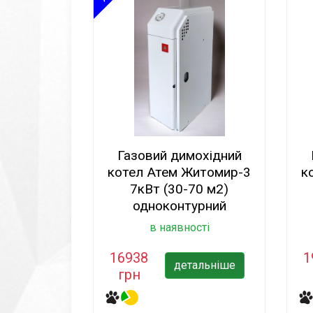
Газовий димохідний
котел Атем Житомир-3
к
7кВт (30-70 м2)
одноконтурний
в наявності
16938
1
детальніше
грн