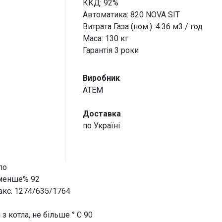
ККД: 92%
Автоматика: 820 NOVA SIT
Витрата Газа (ном.): 4.36 м3 / год
Маса: 130 кг
Гарантія 3 роки
Виробник
ATEM
Доставка
по Україні
по
 менше% 92
 Макс. 1274/635/1764
 котла, не більше ° С 90