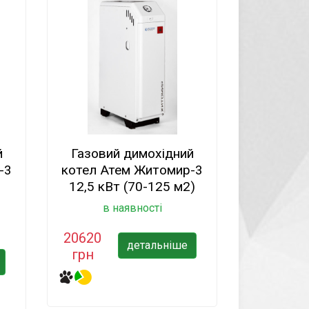
й
Газовий димохідний
-3
котел Атем Житомир-3
12,5 кВт (70-125 м2)
в наявності
20620
детальніше
грн