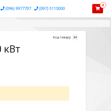
0
(096) 9977707
(097) 5115000
Код товару:
44
 кВт