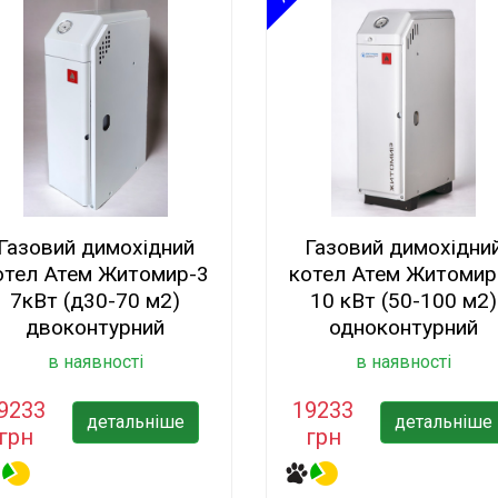
Газовий димохідний
Газовий димохідни
отел Атем Житомир-3
котел Атем Житомир
7кВт (д30-70 м2)
10 кВт (50-100 м2)
двоконтурний
одноконтурний
в наявності
в наявності
9233
19233
детальніше
детальніше
грн
грн