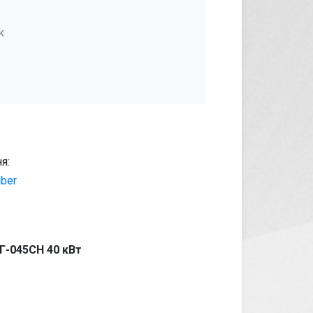
к
я:
iber
Г-045СН 40 кВт