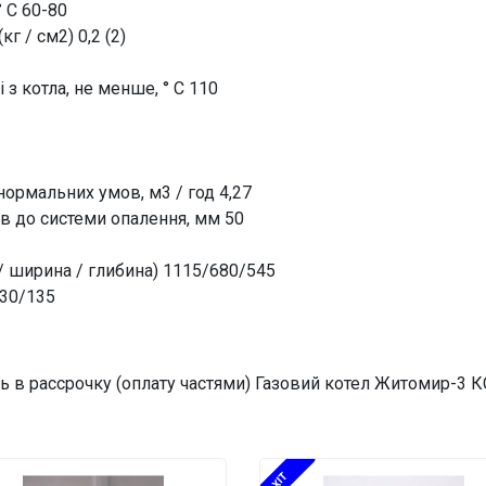
 С 60-80
г / см2) 0,2 (2)
 з котла, не менше, ° С 110
нормальних умов, м3 / год 4,27
в до системи опалення, мм 50
 / ширина / глибина) 1115/680/545
130/135
ть в рассрочку (оплату частями) Газовий котел Житомир-3 
XIT