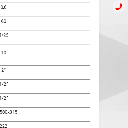
0,6
60
4/25
10
2”
1/2”
1/2”
580х315
222