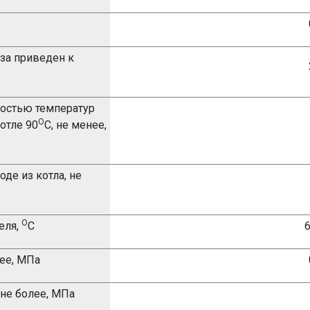
за приведен к
ностью температур
О
отле 90
С, не менее,
де из котла, не
О
еля,
С
6
лее, МПа
не более, МПа