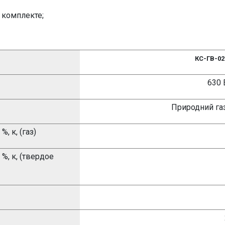
 комплекте;
КС-ГВ-0
630
Природний га
, к, (газ)
%, к, (твердое