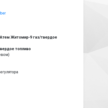
iber
 Атем Житомир-9 газ/твердое
твердое топливо
евом)
егулятора