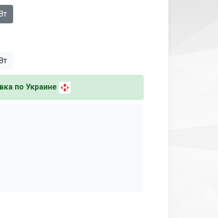
Вт
Вт
вка по Украине