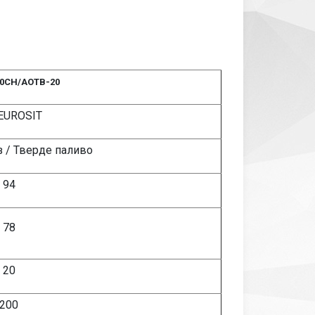
20СН/АОТВ-20
EUROSIT
з / Тверде паливо
94
78
20
200