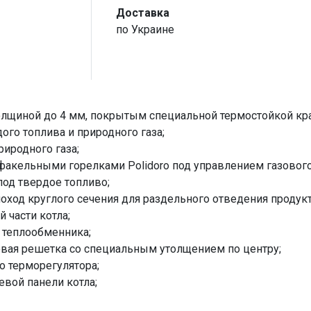
Доставка
по Украине
олщиной до 4 мм, покрытым специальной термостойкой кра
го топлива и природного газа;
риродного газа;
факельными горелками Polidoro под управлением газового к
под твердое топливо;
од круглого сечения для раздельного отведения продукто
 части котла;
 теплообменника;
вая решетка со специальным утолщением по центру;
о терморегулятора;
вой панели котла;