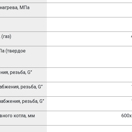
онагрева, МПа
(газ)
Па (твердое
ия, резьба, G”
бжения, резьба, G”
абжения, резьба, G”
вного котла, мм
600х