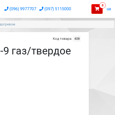
0
(096) 9977707
(097) 5115000
ua
одогревом
Код товара:
408
9 газ/твердое